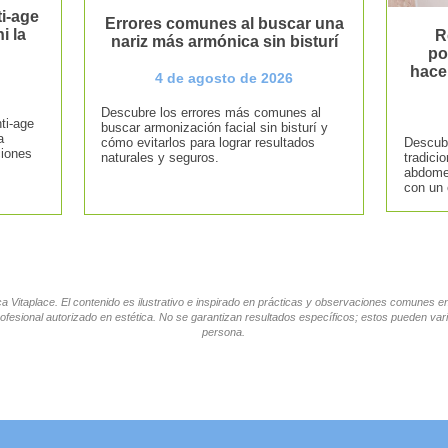
i-age
Errores comunes al buscar una
i la
R
nariz más armónica sin bisturí
po
hace
4 de agosto de 2026
Descubre los errores más comunes al
ti-age
buscar armonización facial sin bisturí y
a
cómo evitarlos para lograr resultados
Descubr
ciones
naturales y seguros.
tradici
abdomen
con un 
tica Vitaplace. El contenido es ilustrativo e inspirado en prácticas y observaciones comunes 
ofesional autorizado en estética. No se garantizan resultados específicos; estos pueden vari
persona.