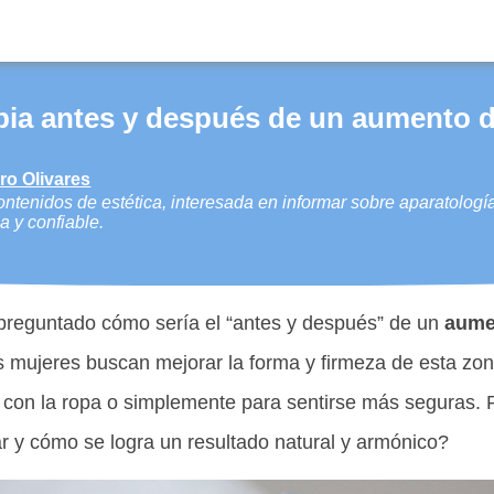
ia antes y después de un aumento d
rro Olivares
ntenidos de estética, interesada en informar sobre aparatologí
a y confiable.
 preguntado cómo sería el “antes y después” de un
aume
s mujeres buscan mejorar la forma y firmeza de esta zon
 con la ropa o simplemente para sentirse más seguras.
r y cómo se logra un resultado natural y armónico?