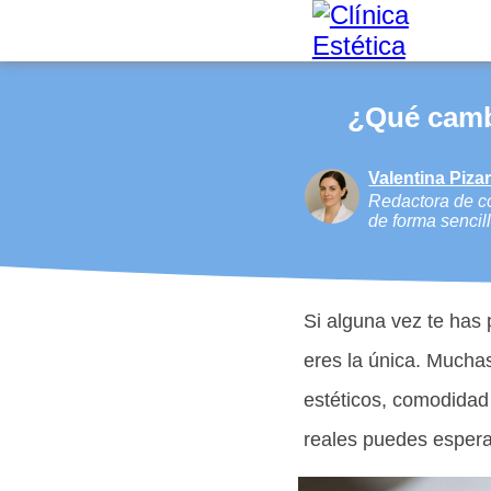
¿Qué camb
Valentina Piza
Redactora de co
de forma sencill
Si alguna vez te has
eres la única. Mucha
estéticos, comodidad
reales puedes espera