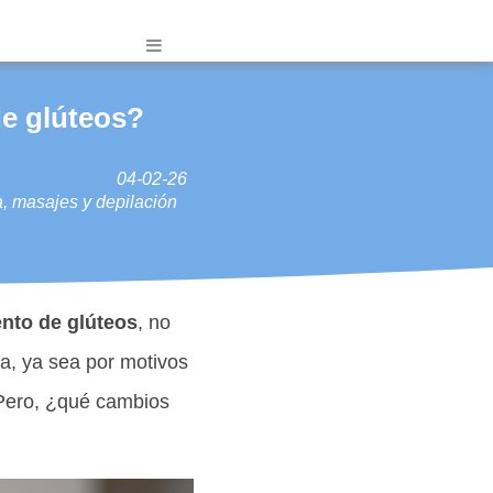
e glúteos?
04-02-26
a, masajes y depilación
nto de glúteos
, no
a, ya sea por motivos
 Pero, ¿qué cambios