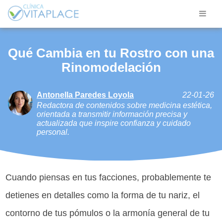
Qué Cambia en tu Rostro con una
Rinomodelación
Antonella Paredes Loyola
22-01-26
Redactora de contenidos sobre medicina estética,
orientada a transmitir información precisa y
actualizada que inspire confianza y cuidado
personal.
Cuando piensas en tus facciones, probablemente te
detienes en detalles como la forma de tu nariz, el
contorno de tus pómulos o la armonía general de tu