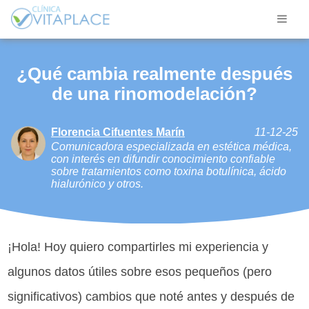
¿Qué cambia realmente después
de una rinomodelación?
Florencia Cifuentes Marín
11-12-25
Comunicadora especializada en estética médica,
con interés en difundir conocimiento confiable
sobre tratamientos como toxina botulínica, ácido
hialurónico y otros.
¡Hola! Hoy quiero compartirles mi experiencia y
algunos datos útiles sobre esos pequeños (pero
significativos) cambios que noté antes y después de