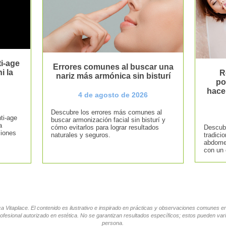
i-age
Errores comunes al buscar una
i la
R
nariz más armónica sin bisturí
po
hace
4 de agosto de 2026
Descubre los errores más comunes al
ti-age
buscar armonización facial sin bisturí y
a
cómo evitarlos para lograr resultados
Descubr
ciones
naturales y seguros.
tradici
abdomen
con un 
tica Vitaplace. El contenido es ilustrativo e inspirado en prácticas y observaciones comunes 
ofesional autorizado en estética. No se garantizan resultados específicos; estos pueden vari
persona.