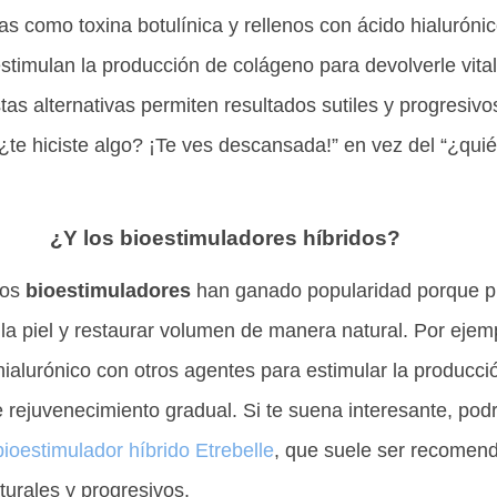
 como toxina botulínica y rellenos con ácido hialurónic
timulan la producción de colágeno para devolverle vitali
s alternativas permiten resultados sutiles y progresivo
“¿te hiciste algo? ¡Te ves descansada!” en vez del “¿quié
¿Y los bioestimuladores híbridos?
los
bioestimuladores
han ganado popularidad porque p
 la piel y restaurar volumen de manera natural. Por ejem
ialurónico con otros agentes para estimular la producci
 rejuvenecimiento gradual. Si te suena interesante, podr
bioestimulador híbrido Etrebelle
, que suele ser recomen
urales y progresivos.