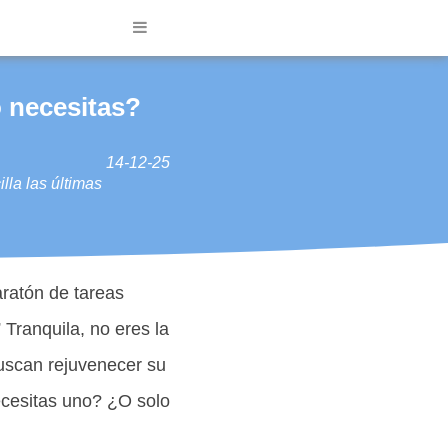
o necesitas?
14-12-25
lla las últimas
ratón de tareas
Tranquila, no eres la
uscan rejuvenecer su
necesitas uno? ¿O solo