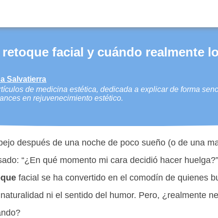
retoque facial y cuándo realmente l
a Salvatierra
tículos de medicina estética, dedicada a explicar de forma senci
ances en rejuvenecimiento estético.
pejo después de una noche de poco sueño (o de una ma
sado: “¿En qué momento mi cara decidió hacer huelga?” 
oque
facial se ha convertido en el comodín de quienes b
 naturalidad ni el sentido del humor. Pero, ¿realmente 
ando?