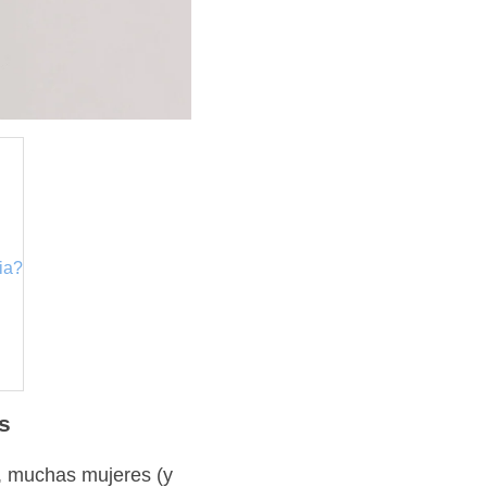
ia?
s
y, muchas mujeres (y