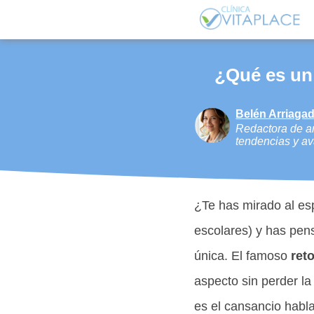
¿Qué es un 
Belén Arriagad
Redactora de ar
tendencias y av
¿Te has mirado al es
escolares) y has pen
única. El famoso
ret
aspecto sin perder la
es el cansancio habl