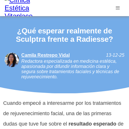
¿Qué esperar realmente de
Sculptra frente a Radiesse?
Camila Restrepo Vidal
13-12-25
Redactora especializada en medicina estética,
apasionada por difundir información clara y
segura sobre tratamientos faciales y técnicas de
rejuvenecimiento.
Cuando empecé a interesarme por los tratamientos
de rejuvenecimiento facial, una de las primeras
dudas que tuve fue sobre el
resultado esperado
de