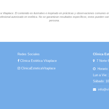
tica Vitaplace. El contenido es ilustrativo e inspirado en prácticas y observaciones comunes 
ofesional autorizado en estética. No se garantizan resultados específicos; estos pueden vari
persona.
Redes Sociales
Clínica Est
Clínica Estética Vitaplace
7 Norte 6
ClinicaEsteticaVitaplace
Horario:
Lun a Vie: 
Sábado: 10:
info@vit