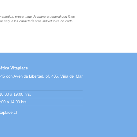
en estética, presentado de manera general con fines
ar según las características individuales de cada
ética Vitaplace
45 con Avenida Libertad, of. 405, Viña del Mar
10:00 a 19:00 hrs.
00 a 14:00 hrs.
aplace.cl