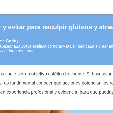
 y evitar para esculpir glúteos y atra
lme Godoy
asionada por la estética corporal y facial, dedicada a crear art
el cuidado personal.
os suele ser un objetivo estético frecuente. Si buscas un
os, es fundamental conocer qué acciones potencian los r
 experiencia profesional y evidencia, para que puedas