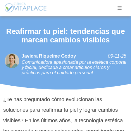
Reafirmar tu piel: tendencias que
marcan cambios visibles
Javiera Riquelme Godoy
09-11-25
Comunicadora apasionada por la estética corporal
y facial, dedicada a crear artículos claros y
prácticos para el cuidado personal.
¿Te has preguntado cómo evolucionan las
soluciones para reafirmar la piel y lograr cambios
visibles? En los últimos años, la tecnología estética