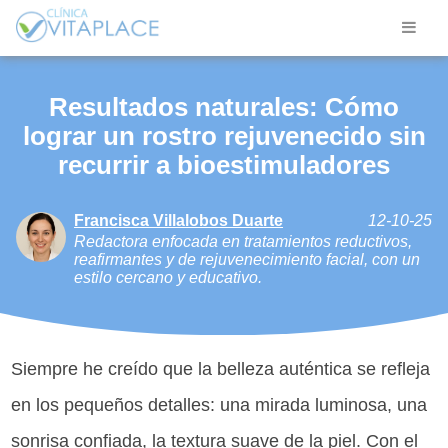
Resultados naturales: Cómo
lograr un rostro rejuvenecido sin
recurrir a bioestimuladores
Francisca Villalobos Duarte
12-10-25
Redactora enfocada en tratamientos reductivos,
reafirmantes y de rejuvenecimiento facial, con un
estilo cercano y educativo.
Siempre he creído que la belleza auténtica se refleja
en los pequeños detalles: una mirada luminosa, una
sonrisa confiada, la textura suave de la piel. Con el