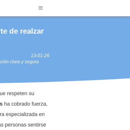
te de realzar
13-01-26
ción clara y segura
que respeten su
s
ha cobrado fuerza,
ra especializada en
as personas sentirse