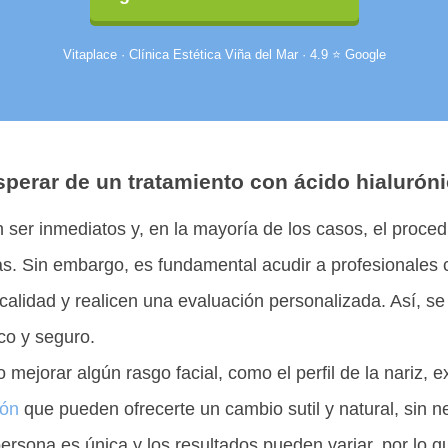
Vitaplace · Clínica Estética Viña del Mar · 4.9 ⭐ Google
perar de un tratamiento con ácido hialurón
 ser inmediatos y, en la mayoría de los casos, el proced
s. Sin embargo, es fundamental acudir a profesionales
 calidad y realicen una evaluación personalizada. Así, se
co y seguro.
mejorar algún rasgo facial, como el perfil de la nariz, ex
ión
que pueden ofrecerte un cambio sutil y natural, sin n
sona es única y los resultados pueden variar, por lo qu