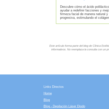
Descubre cómo el ácido poliláctic
ayudar a redefinir facciones y mejo
firmeza facial de manera natural y
progresiva, estimulando el colágen
Este artículo forma parte del blog de Clínica Esté
informativos. No reemplaza la consulta con un pr
Links Directos
Home
Blog
Blog - Depilación Láser Diodo