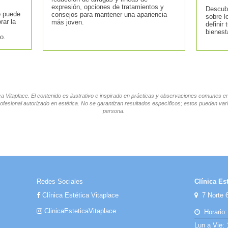
expresión, opciones de tratamientos y
Descubr
o puede
consejos para mantener una apariencia
sobre l
rar la
más joven.
definir 
bienest
o.
tica Vitaplace. El contenido es ilustrativo e inspirado en prácticas y observaciones comunes 
ofesional autorizado en estética. No se garantizan resultados específicos; estos pueden vari
persona.
Redes Sociales
Clínica Est
Clínica Estética Vitaplace
7 Norte 6
ClinicaEsteticaVitaplace
Horario:
Lun a Vie: 