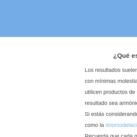
¿Qué es
Los resultados suelen
con mínimas molestia
utilicen productos de
resultado sea armóni
Si estás considerando 
como la
rinomodelac
Recuerda que cada per