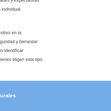
dades y expectativas
 individual.
itivo en la
guridad y bienestar
 identificar
enes eligen este tipo
turales