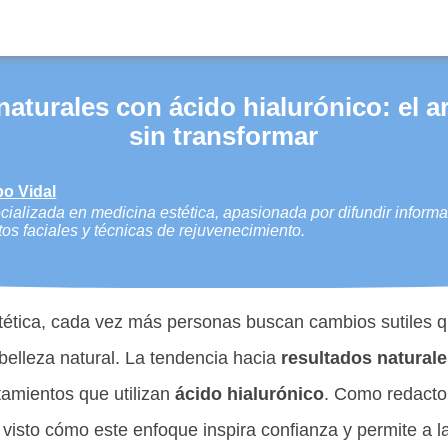
aturales con ácido hialurónico: el ar
sin transformar
po Vidal
ializada en medicina estética, apasionada por difundir informa
tos faciales y técnicas de rejuvenecimiento.
tética, cada vez más personas buscan cambios sutiles 
belleza natural. La tendencia hacia
resultados naturale
tamientos que utilizan
ácido hialurónico
. Como redacto
 visto cómo este enfoque inspira confianza y permite a l