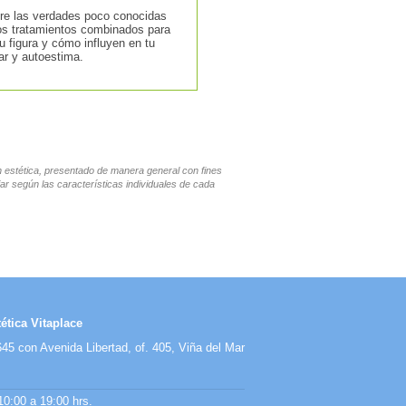
e las verdades poco conocidas
os tratamientos combinados para
tu figura y cómo influyen en tu
ar y autoestima.
en estética, presentado de manera general con fines
ar según las características individuales de cada
ética Vitaplace
45 con Avenida Libertad, of. 405, Viña del Mar
10:00 a 19:00 hrs.