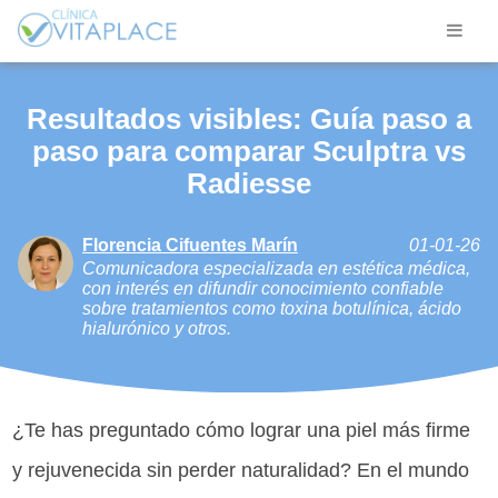
Resultados visibles: Guía paso a
paso para comparar Sculptra vs
Radiesse
Florencia Cifuentes Marín
01-01-26
Comunicadora especializada en estética médica,
con interés en difundir conocimiento confiable
sobre tratamientos como toxina botulínica, ácido
hialurónico y otros.
¿Te has preguntado cómo lograr una piel más firme
y rejuvenecida sin perder naturalidad? En el mundo