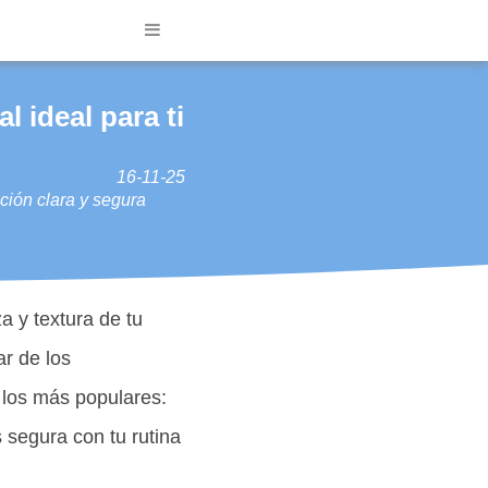
l ideal para ti
16-11-25
ción clara y segura
a y textura de tu
ar de los
e los más populares:
 segura con tu rutina