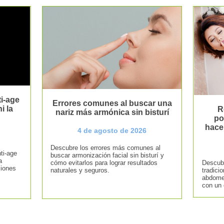
i-age
Errores comunes al buscar una
i la
R
nariz más armónica sin bisturí
po
hace
4 de agosto de 2026
Descubre los errores más comunes al
ti-age
buscar armonización facial sin bisturí y
a
cómo evitarlos para lograr resultados
Descubr
ciones
naturales y seguros.
tradici
abdomen
con un 