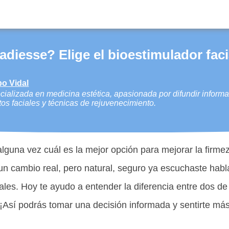
diesse? Elige el bioestimulador facia
po Vidal
ializada en medicina estética, apasionada por difundir informa
tos faciales y técnicas de rejuvenecimiento.
guna vez cuál es la mejor opción para mejorar la firmez
un cambio real, pero natural, seguro ya escuchaste habl
ales. Hoy te ayudo a entender la diferencia entre dos d
¡Así podrás tomar una decisión informada y sentirte más