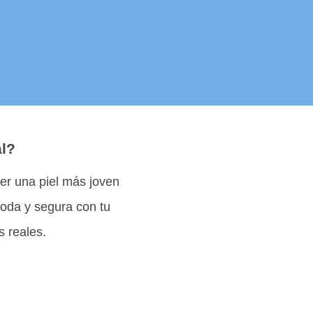
al?
r una piel más joven
moda y segura con tu
s reales.