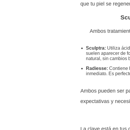
que tu piel se regene
Scu
Ambos tratamiento
Sculptra:
Utiliza áci
suelen aparecer de f
natural, sin cambios 
Radiesse:
Contiene h
inmediato. Es perfecto
Ambos pueden ser par
expectativas y necesi
La clave está en tus 