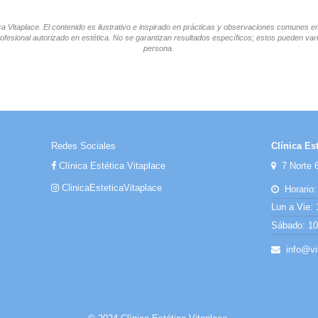
tica Vitaplace. El contenido es ilustrativo e inspirado en prácticas y observaciones comunes 
ofesional autorizado en estética. No se garantizan resultados específicos; estos pueden vari
persona.
Redes Sociales
Clínica Est
Clínica Estética Vitaplace
7 Norte 6
ClinicaEsteticaVitaplace
Horario:
Lun a Vie: 
Sábado: 10:
info@vit