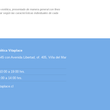
en estética, presentado de manera general con fines
ar según las características individuales de cada
ética Vitaplace
45 con Avenida Libertad, of. 405, Viña del Mar
10:00 a 19:00 hrs.
00 a 14:00 hrs.
aplace.cl