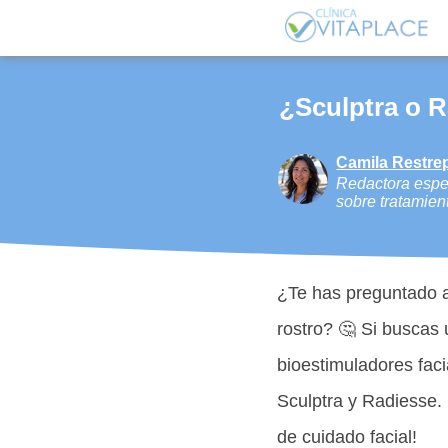
¿Sculptra o Ra
Camila Restre
Redactora espec
sobre tratamien
¿Te has preguntado al
rostro? 🤔 Si buscas 
bioestimuladores faci
Sculptra y Radiesse. 
de cuidado facial!