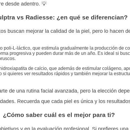
re desde adentro. 💡
lptra vs Radiesse: ¿en qué se diferencian?
s buscan mejorar la calidad de la piel, pero lo hacen de
do poli-L-láctico, que estimula gradualmente la producción de c
orma progresiva y pueden durar más de un año. Es ideal si busc
bruscos.
idroxiapatita de calcio, que además de estimular colágeno, apo
 si quieres ver resultados rápidos y también mejorar la estructur
te de una rutina facial avanzada, pero la elección dep
dades. Recuerda que cada piel es única y los resultados
¿Cómo saber cuál es el mejor para ti?
objetivos y en la evaluación profesional. Si prefieres un