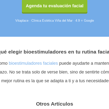
Agenda tu evaluación facial
Vitaplace · Clínica Estética Viña del Mar · 4.9 ⭐ Google
ué elegir bioestimuladores en tu rutina faci
 como
bioestimuladores faciales
puede ayudarte a mantene
lazo. No se trata solo de verse bien, sino de sentirte có
mejor rutina es la que se adapta a ti y a tus necesidade
Otros Artículos