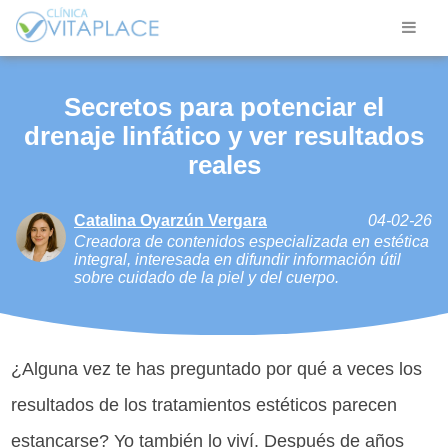
Secretos para potenciar el
drenaje linfático y ver resultados
reales
Catalina Oyarzún Vergara
04-02-26
Creadora de contenidos especializada en estética
integral, interesada en difundir información útil
sobre cuidado de la piel y del cuerpo.
¿Alguna vez te has preguntado por qué a veces los
resultados de los tratamientos estéticos parecen
estancarse? Yo también lo viví. Después de años