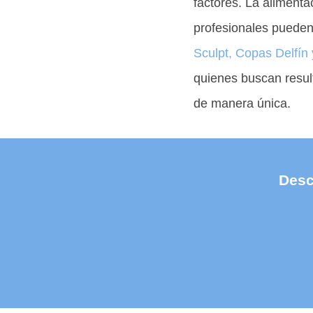
factores. La aliment
profesionales pueden
Sculpt, Copas Delfín 
quienes buscan resul
de manera única.
Desc