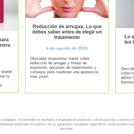
Reducción de arrugas: Lo que
debes saber antes de elegir un
Lo q
tratamiento
para
los
anera
6 de agosto de 2026
Descubre respuestas claras sobre
reducción de arrugas y líneas de
expresión, opciones de tratamientos y
Descubr
o puede
consejos para mantener una apariencia
sobre l
rar la
más joven.
definir 
bienest
o.
tica Vitaplace. El contenido es ilustrativo e inspirado en prácticas y observaciones comunes 
ofesional autorizado en estética. No se garantizan resultados específicos; estos pueden vari
persona.