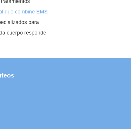
 tratamientos
gral que combine EMS
ecializados para
ada cuerpo responde
úteos