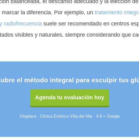
ación balanceada, el descanso adecuado y la elección de
 marcar la diferencia. Por ejemplo, un
tratamiento inte
y radiofrecuencia
suele ser recomendado en centros esp
tados visibles y naturales, siempre considerando que c
ubre el método integral para esculpir tus gl
Agenda tu evaluación hoy
Vitaplace · Clínica Estética Viña del Mar · 4.9 ⭐ Google