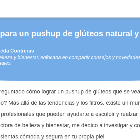
 para un pushup de glúteos natural y
veda Contreras
lleza y bienestar, enfocada en compartir consejos y novedades
iales.
reguntado cómo lograr un pushup de glúteos que se vea 
? Más allá de las tendencias y los filtros, existe un mu
 profesionales que pueden ayudarte a esculpir y realzar
tora de belleza y bienestar, me dedico a investigar y c
sientas cómoda y segura en tu propia piel.