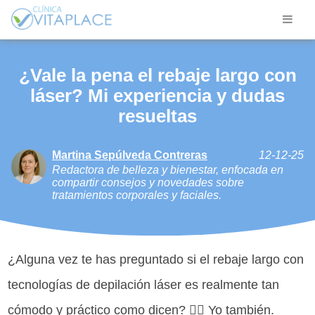
¿Vale la pena el rebaje largo con
láser? Mi experiencia y dudas
resueltas
Martina Sepúlveda Contreras
12-12-25
Redactora de belleza y bienestar, enfocada en
compartir consejos y novedades sobre
tratamientos corporales y faciales.
¿Alguna vez te has preguntado si el rebaje largo con
tecnologías de depilación láser es realmente tan
cómodo y práctico como dicen? 🙋‍♀️ Yo también.