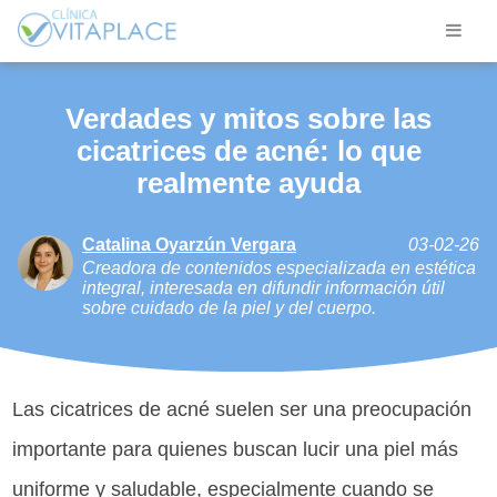
Verdades y mitos sobre las
cicatrices de acné: lo que
realmente ayuda
Catalina Oyarzún Vergara
03-02-26
Creadora de contenidos especializada en estética
integral, interesada en difundir información útil
sobre cuidado de la piel y del cuerpo.
Las cicatrices de acné suelen ser una preocupación
importante para quienes buscan lucir una piel más
uniforme y saludable, especialmente cuando se