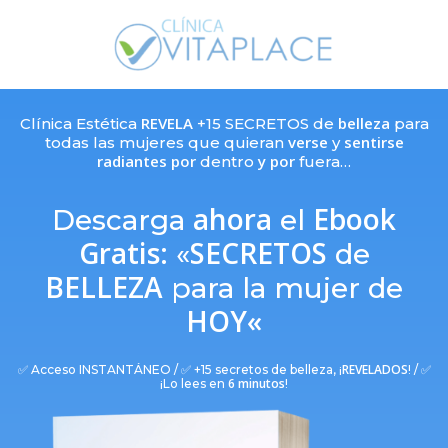
Skip
to
main
content
REVELA
belleza
Clínica Estética
+15 SECRETOS de
para
verse
sentirse
todas las mujeres que quieran
y
radiantes por
y por
dentro
fuera…
ahora
Ebook
Descarga
el
Gratis:
SECRETOS
«
de
BELLEZA
para la mujer de
HOY
«
REVELADOS
✅ Acceso INSTANTÁNEO / ✅ +15 secretos de belleza, ¡
! / ✅
6 minutos
¡Lo lees en
!