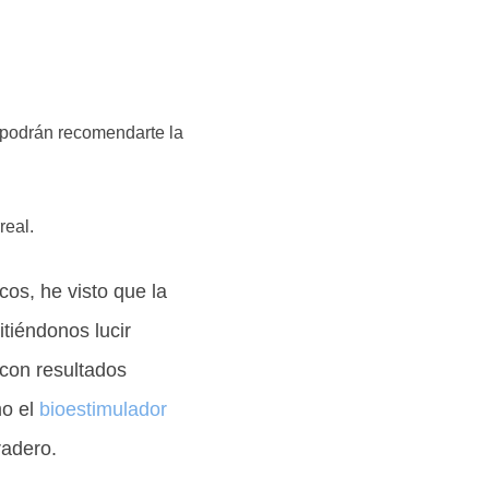
 podrán recomendarte la
real.
os, he visto que la
tiéndonos lucir
 con resultados
mo el
bioestimulador
radero.