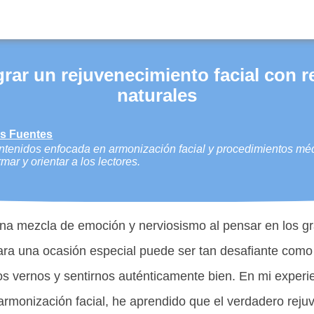
rar un rejuvenecimiento facial con r
naturales
es Fuentes
tenidos enfocada en armonización facial y procedimientos médi
rmar y orientar a los lectores.
una mezcla de emoción y nerviosismo al pensar en los 
ara una ocasión especial puede ser tan desafiante como 
 vernos y sentirnos auténticamente bien. En mi experi
armonización facial, he aprendido que el verdadero reju