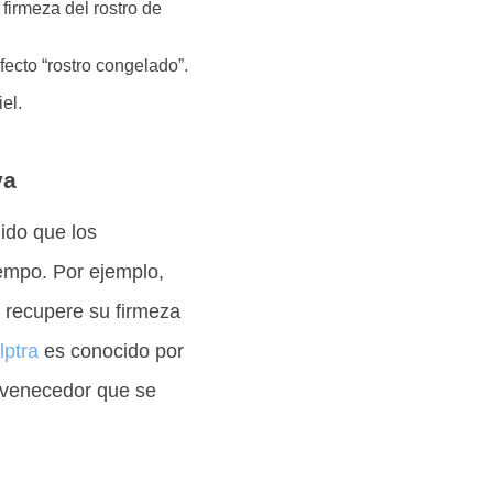
firmeza del rostro de
ecto “rostro congelado”.
el.
va
ido que los
iempo. Por ejemplo,
 recupere su firmeza
lptra
es conocido por
juvenecedor que se