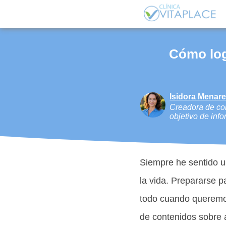
Cómo log
Isidora Menar
Creadora de con
objetivo de info
Siempre he sentido 
la vida. Prepararse p
todo cuando queremos
de contenidos sobre 