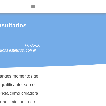
esultados
06-06-26
cos estéticos, con el
grandes momentos de
gratificante, sobre
encia como creadora
venecimiento no se