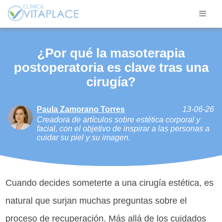
¿Por qué la masoterapia
postoperatoria es clave tras una
cirugía?
Paula Zamorano Torres
13-06-26
Creadora de artículos sobre estética corporal y
facial, con el objetivo de inspirar a las personas a
cuidar su piel y su imagen.
Cuando decides someterte a una cirugía estética, es
natural que surjan muchas preguntas sobre el
proceso de recuperación. Más allá de los cuidados