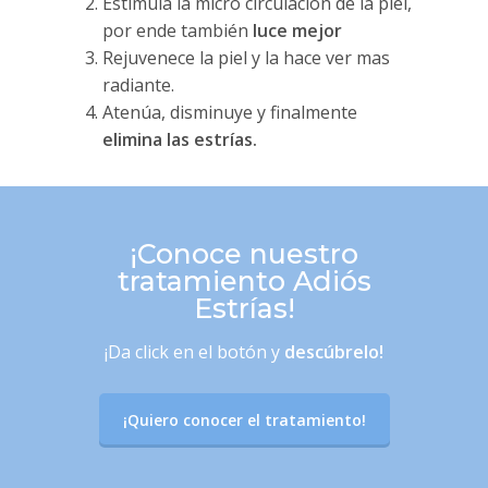
Estimula la micro circulación de la piel,
por ende también
luce mejor
Rejuvenece la piel y la hace ver mas
radiante.
Atenúa, disminuye y finalmente
elimina las estrías.
¡Conoce nuestro
tratamiento Adiós
Estrías!
¡Da click en el botón y
descúbrelo!
¡Quiero conocer el tratamiento!