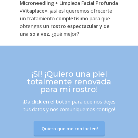
Microneedling + Limpieza Facial Profunda
«Vitaplace»,
¡así es! queremos ofrecerte
un tratamiento
completísimo
para que
obtengas
un rostro espectacular y de
una sola vez,
¿qué mejor?
¡Sí! ¡Quiero una piel
totalmente renovada
para mi rostro!
¡Da
click en el botón
para que nos dejes
tus datos y nos comuniquemos contigo!
¡Quiero que me contacten!