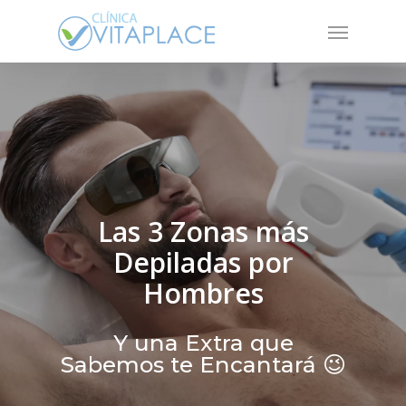
Skip
Menu
to
main
content
Las 3 Zonas más
Depiladas por
Hombres
Y una Extra que
Sabemos te Encantará 😉