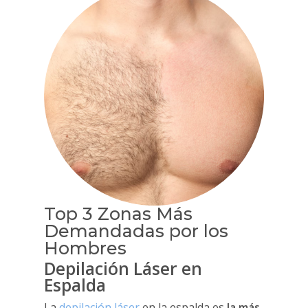
Top 3 Zonas Más
Demandadas por los
Hombres
Depilación Láser en
Espalda
La
depilación láser
en la espalda es
la más