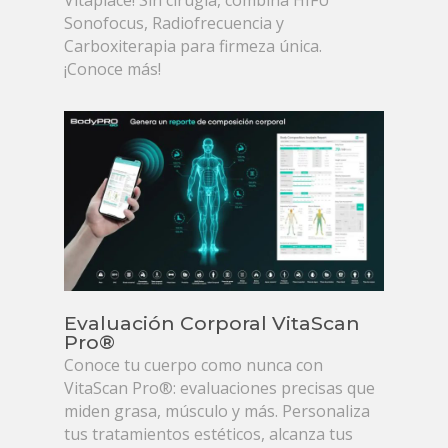
Sonofocus, Radiofrecuencia y
Carboxiterapia para firmeza única.
¡Conoce más!
Evaluación Corporal VitaScan
Pro®
Conoce tu cuerpo como nunca con
VitaScan Pro®: evaluaciones precisas que
miden grasa, músculo y más. Personaliza
tus tratamientos estéticos, alcanza tus