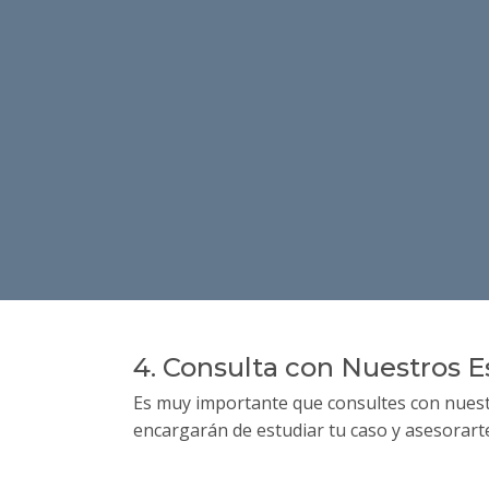
¡Nos Encanta! Hazle
Clic al Botón
y Nuestr
en Breves 😉
4. Consulta con Nuestros E
Es muy importante que consultes con nuestra
encargarán de estudiar tu caso y asesorart