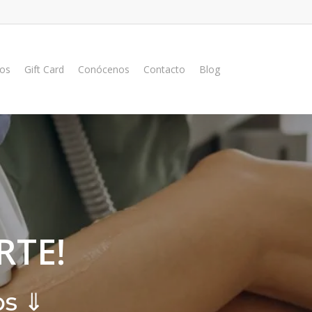
ios
Gift Card
Conócenos
Contacto
Blog
RTE!
ps ⇓