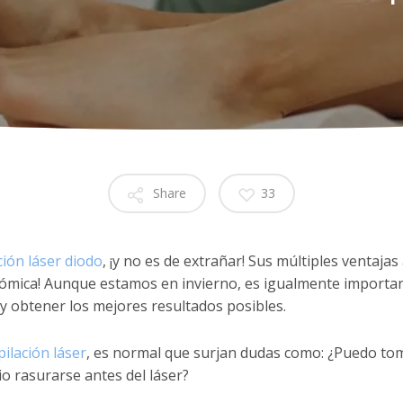
Share
33
ción láser diodo
, ¡y no es de extrañar! Sus múltiples ventaja
económica! Aunque estamos en invierno, es igualmente impor
r y obtener los mejores resultados posibles.
ilación láser
, es normal que surjan dudas como: ¿Puedo toma
 rasurarse antes del láser?