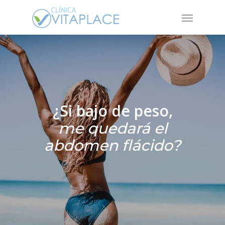
Skip
Menu
to
main
content
¿Si bajo de peso,
me quedará el
abdomen flácido?