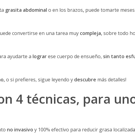
sta
grasita abdominal
o en los brazos
,
puede tomarte meses e
puede convertirse en una tarea muy
compleja,
sobre todo hoy
para ayudarte a
lograr
ese cuerpo de ensueño,
sin tanto esf
mo,
o si prefieres, sigue leyendo y
descubre
más detalles!
on 4 técnicas, para un
ento
no invasivo
y 100% efectivo para reducir grasa localizada