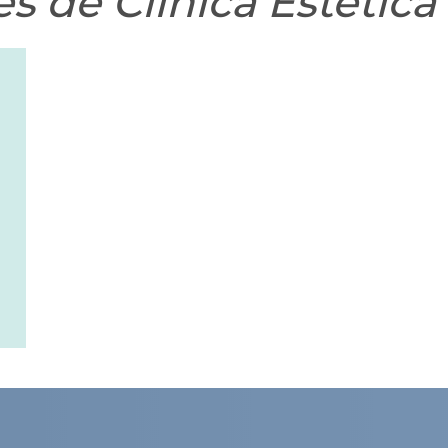
es de Clínica Estétic
DESPUÉS
ANTES