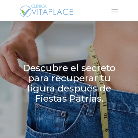
Skip
Menu
to
main
content
Descubre el secreto
para recuperar tu
figura después de
Fiestas Patrias.