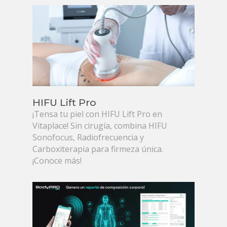
HIFU Lift Pro
¡Tensa tu piel con HIFU Lift Pro en
Vitaplace! Sin cirugía, combina HIFU
Sonofocus, Radiofrecuencia y
Carboxiterapia para firmeza única.
¡Conoce más!