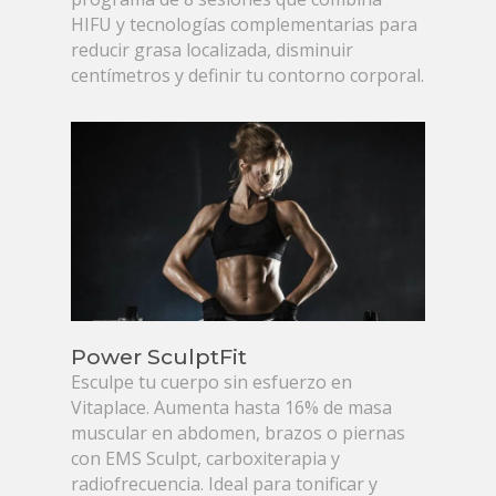
HIFU y tecnologías complementarias para
reducir grasa localizada, disminuir
centímetros y definir tu contorno corporal.
Power SculptFit
Esculpe tu cuerpo sin esfuerzo en
Vitaplace. Aumenta hasta 16% de masa
muscular en abdomen, brazos o piernas
con EMS Sculpt, carboxiterapia y
radiofrecuencia. Ideal para tonificar y