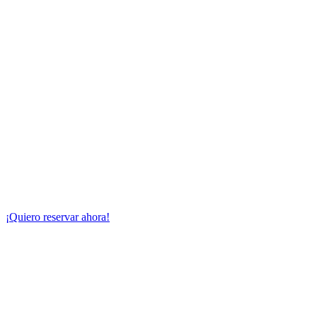
Trat
Tiempo de lectura: 3 minutos.
¡Quiero reservar ahora!