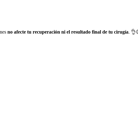
ones
no afecte tu recuperación ni el resultado final de tu cirugía
. 👌
es y vive la experiencia de un
s contigo!