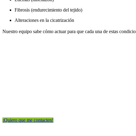
Fibrosis (endurecimiento del tejido)
Alteraciones en la cicatrización
Nuestro equipo sabe cómo actuar para que cada una de estas condici
¡Entérate de todos los detall
Da click en el botón
para que nos dejes tus datos y nos comuniquemo
¡Quiero que me contacten!