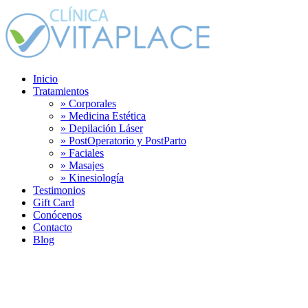
Menu
Inicio
Tratamientos
» Corporales
» Medicina Estética
» Depilación Láser
» PostOperatorio y PostParto
» Faciales
» Masajes
» Kinesiología
Testimonios
Gift Card
Conócenos
Contacto
Blog