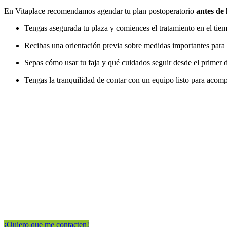
En Vitaplace recomendamos agendar tu plan postoperatorio
antes de 
Tengas asegurada tu plaza y comiences el tratamiento en el tie
Recibas una orientación previa sobre medidas importantes para 
Sepas cómo usar tu faja y qué cuidados seguir desde el primer d
Tengas la tranquilidad de contar con un equipo listo para acomp
¡Potencia tus resultados y r
Da click en el botón
para que nos dejes tus datos y nos comuniquemo
¡Quiero que me contacten!