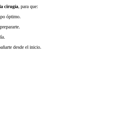
la cirugía
, para que:
mpo óptimo.
prepararte.
ía.
añarte desde el inicio.
ecupérate rápido! ¿Qué espera
s contigo!