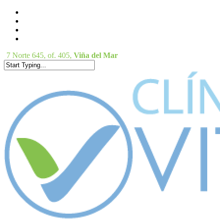
Skip
facebook
to
instagram
main
phone
content
email
7 Norte 645, of. 405,
Viña del Mar
Close
Search