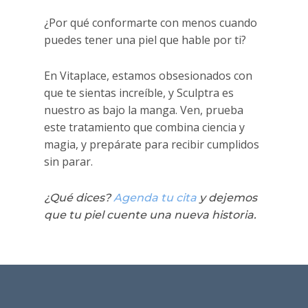
para que sigas brillando sin
natural. En Vitaplace lo aplicamos con
¿Por qué conformarte con menos cuando
complicaciones.
arte y precisión – no es solo un
puedes tener una piel que hable por ti?
tratamiento, es una experiencia que te
hace sentir única.
En Vitaplace, estamos obsesionados con
que te sientas increíble, y Sculptra es
nuestro as bajo la manga. Ven, prueba
este tratamiento que combina ciencia y
magia, y prepárate para recibir cumplidos
sin parar.
Sculptra rejuvenecimiento
¿Qué dices?
Agenda tu cita
y dejemos
que tu piel cuente una nueva historia.