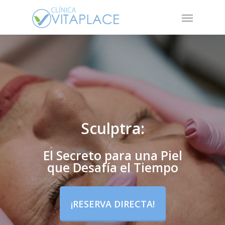
Skip
Menu
to
main
content
Sculptra:
El Secreto para una Piel
que Desafía el Tiempo
¡RESERVA DIRECTA!