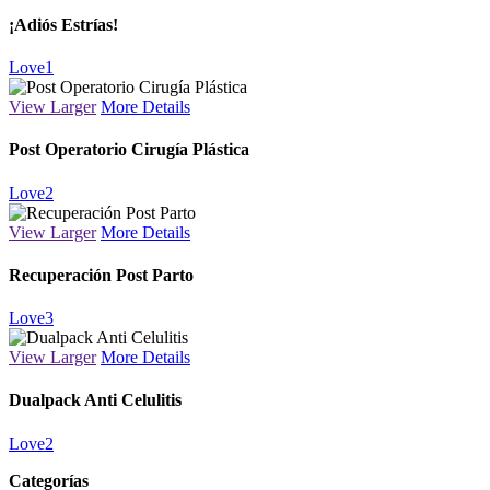
¡Adiós Estrías!
Love
1
View Larger
More Details
Post Operatorio Cirugía Plástica
Love
2
View Larger
More Details
Recuperación Post Parto
Love
3
View Larger
More Details
Dualpack Anti Celulitis
Love
2
Categorías