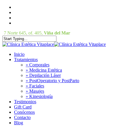
Skip
facebook
Close
to
instagram
main
phone
Menu
content
email
7 Norte 645, of. 405,
Viña del Mar
Close
Search
Menu
Inicio
Tratamientos
» Corporales
» Medicina Estética
» Depilación Láser
» PostOperatorio y PostParto
» Faciales
» Masajes
» Kinesiología
Testimonios
Gift Card
Conócenos
Contacto
Blog