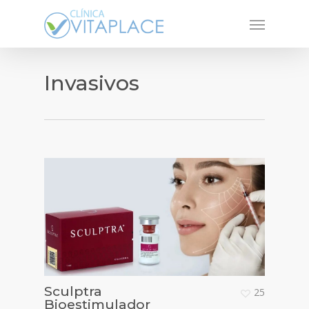
Skip
Menu
to
main
content
Invasivos
Sculptra
25
Bioestimulador